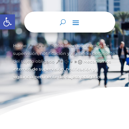
Abrir barra de herramientas
Home
Mecanismos internos de
&#x39;
supervisión, notificación y vigilancia pertinente
del sujeto obligado
Mecanismos
&#x39;
internos de supervisión, notificación y
vigilancia pertinente del sujeto obligado