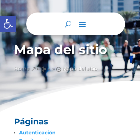
Abrir barra de herramientas
Mapa del sitio
Home
Mapa del sitio
&#x39;
Páginas
Autenticación