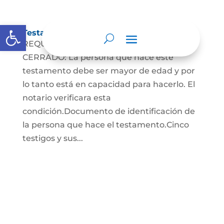
Abrir barra de herramientas
Testamento Cerrado
REQUISITOS PARA EL TESTAMENTO
CERRADO: La persona que hace este
testamento debe ser mayor de edad y por
lo tanto está en capacidad para hacerlo. El
notario verificara esta
condición.Documento de identificación de
la persona que hace el testamento.Cinco
testigos y sus...