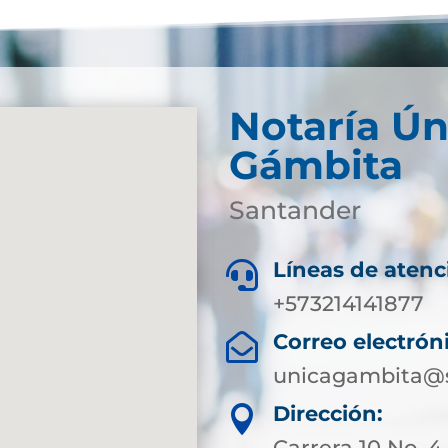
Notaría Ún
Gámbita
Santander
Líneas de atenc

+573214141877
Correo electrón

unicagambita@s
Dirección:

Carrera 10 No. 4