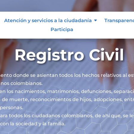
Atención y servicios a la ciudadanía
Transparen
Participa
Registro Civil
mento donde se asientan todos los hechos relativos al esta
danos colombianos.
iben los nacimientos, matrimonios, defunciones, separaci
 de muerte, reconocimientos de hijos, adopciones, ent
s personas.
l para todos los ciudadanos colombianos, de ahí que, se 
on la sociedad y la familia.