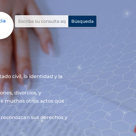
cia
do civil, la identidad y la
ones, divorcios, y
re muchos otros actos que
le reconozcan sus derechos y