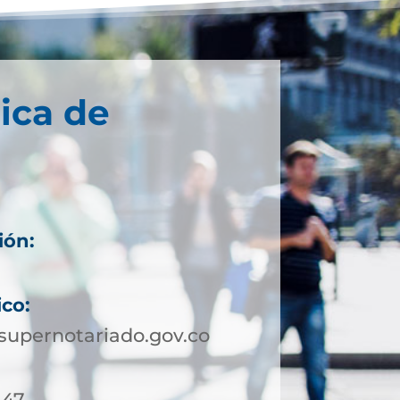
ica de
ión:
ico:
upernotariado.gov.co
-47