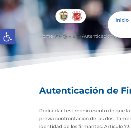
Inicio
Abrir barra de herramientas
Home
Autenticación de Fir
&#x39;
Autenticación de F
Podrá dar testimonio escrito de que l
previa confrontación de las dos. Tambi
identidad de los firmantes. Artículo 7