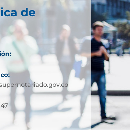
ica de
ión:
ico:
upernotariado.gov.co
-47