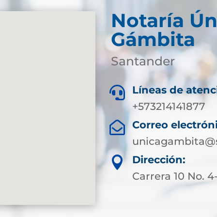
Notaría Ún
Gámbita
Santander
Líneas de atenc

+573214141877
Correo electrón

unicagambita@s
Dirección:

Carrera 10 No. 4