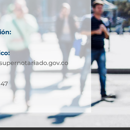
ión:
ico:
upernotariado.gov.co
-47