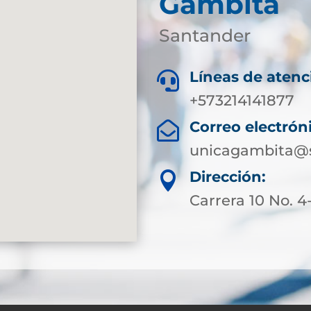
Gámbita
Santander
Líneas de atenc

+573214141877
Correo electrón

unicagambita@s
Dirección:

Carrera 10 No. 4