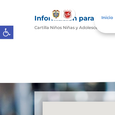
Información para niños
Inicio
Abrir barra de herramientas
Cartilla Niños Niñas y AdolescentesDe