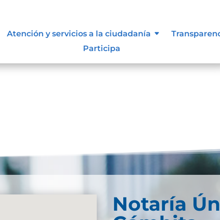
, niñas y adolescentes
Atención y servicios a la ciudadanía
Transparen
Participa
scarga
Notaría Ún