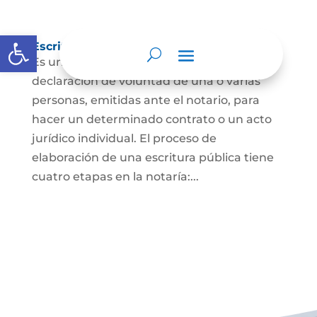
Abrir barra de herramientas
Escritura Pública
Es un documento que contiene la
declaración de voluntad de una o varias
personas, emitidas ante el notario, para
hacer un determinado contrato o un acto
jurídico individual. El proceso de
elaboración de una escritura pública tiene
cuatro etapas en la notaría:...