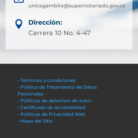
unicagambita@supernotariado.gov.co
Dirección:

Carrera 10 No. 4-47
• Términos y condiciones
• Política de Tratamiento de Datos
Personales
• Políticas de derechos de autor
• Certificado de Accesibilidad
• Políticas de Privacidad Web
• Mapa del Sitio