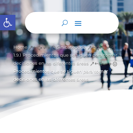
Abrir barra de herramientas
Home
Sin categoría
&#x39;
&#x39;
1.9.1 Procedimientos que se siguen para tomar
decisiones en las diferentes áreas
&#x39;
Procedimientos que se siguen para tomar
decisiones en las diferentes áreas