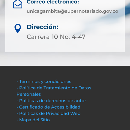
Correo electrónico:

unicagambita@supernotariado.gov.co
Dirección:

Carrera 10 No. 4-47
• Términos y condiciones
• Política de Tratamiento de Datos
Personales
• Políticas de derechos de autor
• Certificado de Accesibilidad
• Políticas de Privacidad Web
• Mapa del Sitio